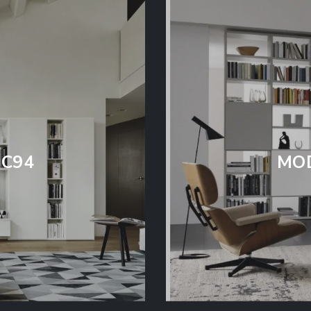
C94
MO