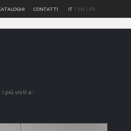
CATALOGHI
CONTATTI
IT
EN
FR
I più visti a :
1
2