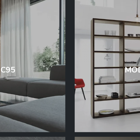
C95
MO