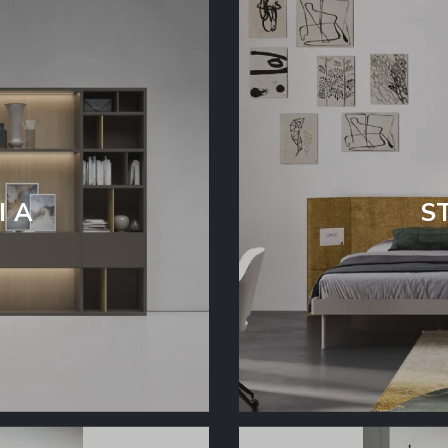
I A
S