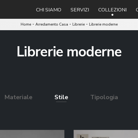
CHI SIAMO
SERVIZI
COLLEZIONI
-
-
-
Home
Arredamento Casa
Librerie
Librerie moderne
Librerie moderne
Materiale
Stile
Tipologia