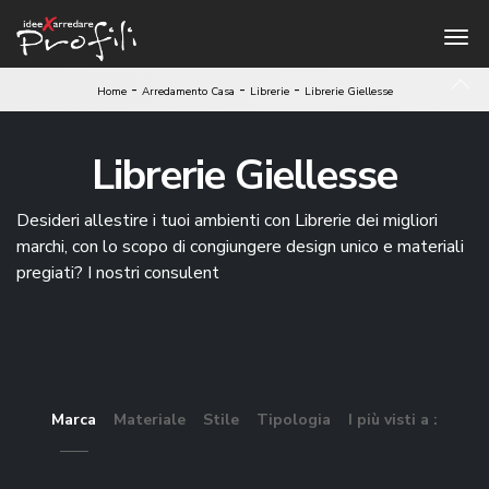
-
-
-
Home
Arredamento Casa
Librerie
Librerie Giellesse
Librerie Giellesse
Desideri allestire i tuoi ambienti con Librerie dei migliori
marchi, con lo scopo di congiungere design unico e materiali
pregiati? I nostri consulent
Marca
Materiale
Stile
Tipologia
I più visti a :