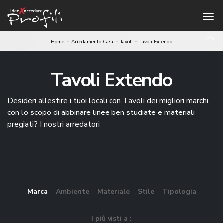
-
-
-
Home
Arredamento Casa
Tavoli
Tavoli Extendo
Tavoli Extendo
Desideri allestire i tuoi locali con Tavoli dei migliori marchi,
con lo scopo di abbinare linee ben studiate e materiali
pregiati? I nostri arredatori
Marca
Ambiente
Materiale
Stile
Tipologia
I più visti a :