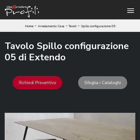
-
-
-
Home
Arredamento Casa
Tavoli
Spillo configurazione 05
Tavolo Spillo configurazione
05 di Extendo
Richiedi Preventivo
Sfoglia i Cataloghi