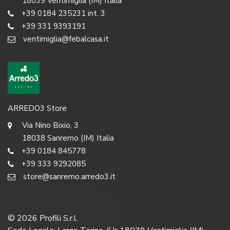
18039 Ventimiglia (IM) Italia
+39 0184 235231 int. 3
+39 331 9393191
ventimiglia@febalcasa.it
ARREDO3 Store
Via Nino Bixio, 3
18038 Sanremo (IM) Italia
+39 0184 845778
+39 333 9292085
store@sanremo.arredo3.it
©
2026
Profili S.r.l.