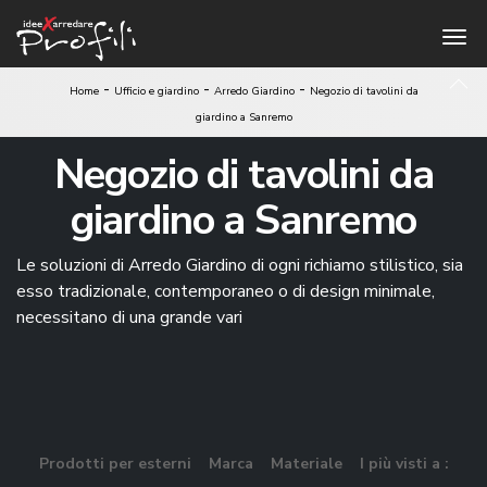
-
-
-
Home
Ufficio e giardino
Arredo Giardino
Negozio di tavolini da
giardino a Sanremo
Negozio di tavolini da
giardino a Sanremo
Le soluzioni di Arredo Giardino di ogni richiamo stilistico, sia
esso tradizionale, contemporaneo o di design minimale,
necessitano di una grande vari
Prodotti per esterni
Marca
Materiale
I più visti a :