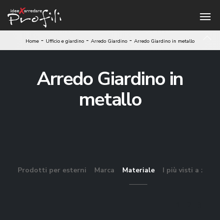
-
-
-
Home
Ufficio e giardino
Arredo Giardino
Arredo Giardino in metallo
Arredo Giardino in
metallo
Prodotti per esterni
Marca
Materiale
I più visti a :
1
2
3