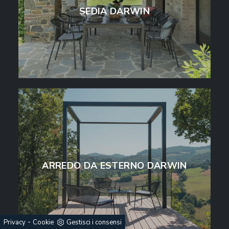
SEDIA DARWIN
ARREDO DA ESTERNO DARWIN
-
Privacy
Cookie
Gestisci i consensi