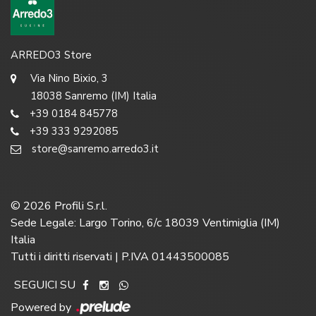
ARREDO3 Store
Via Nino Bixio, 3
18038 Sanremo (IM) Italia
+39 0184 845778
+39 333 9292085
store@sanremo.arredo3.it
©
2026
Profili S.r.l.
Sede Legale: Largo Torino, 6/c 18039 Ventimiglia (IM)
Italia
Tutti i diritti riservati | P.IVA 01443500085
SEGUICI SU
Powered by