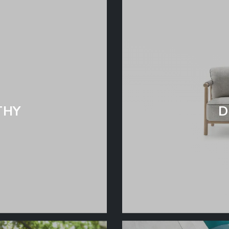
THY
D