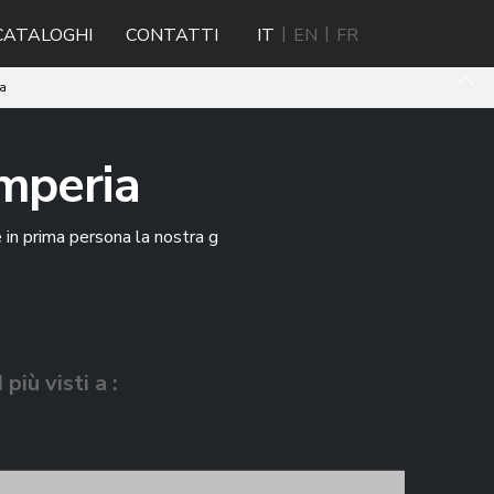
CATALOGHI
CONTATTI
IT
EN
FR
ia
Imperia
re in prima persona la nostra g
I più visti a :