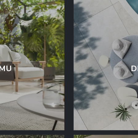
AMU
D