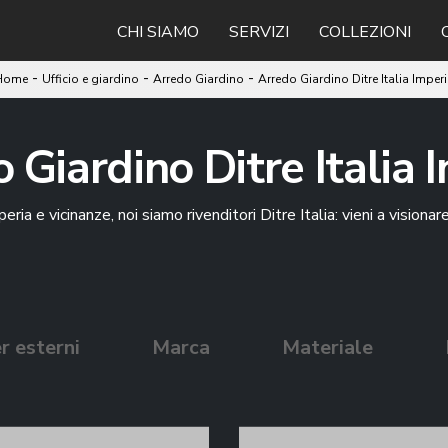
CHI SIAMO
SERVIZI
COLLEZIONI
-
-
-
Home
Ufficio e giardino
Arredo Giardino
Arredo Giardino Ditre Italia Imper
 Giardino Ditre Italia 
eria e vicinanze, noi siamo rivenditori Ditre Italia: vieni a visiona
r esterni
Marca
Materiale