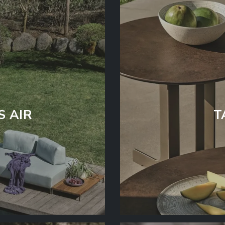
S AIR
T