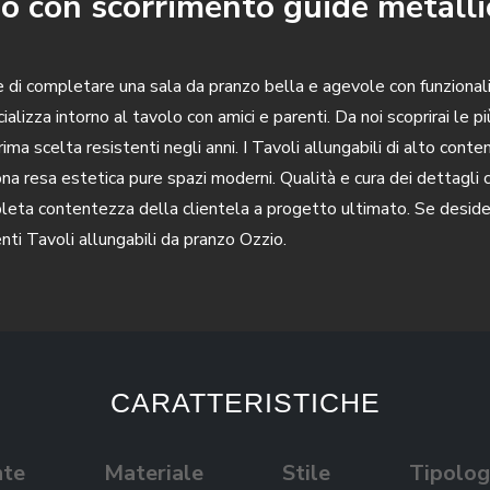
no con scorrimento guide metall
 di completare una sala da pranzo bella e agevole con funzionalità
cializza intorno al tavolo con amici e parenti. Da noi scoprirai le 
ma scelta resistenti negli anni. I Tavoli allungabili di alto conten
na resa estetica pure spazi moderni. Qualità e cura dei dettagli 
eta contentezza della clientela a progetto ultimato. Se desideri r
enti Tavoli allungabili da pranzo Ozzio.
CARATTERISTICHE
nte
Materiale
Stile
Tipolog