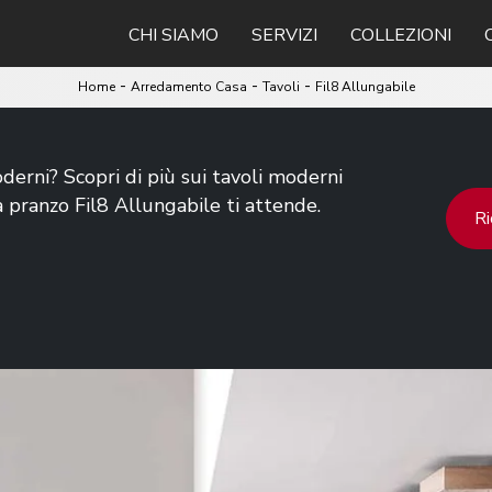
CHI SIAMO
SERVIZI
COLLEZIONI
-
-
-
Home
Arredamento Casa
Tavoli
Fil8 Allungabile
derni? Scopri di più sui tavoli moderni
a pranzo Fil8 Allungabile ti attende.
Ri