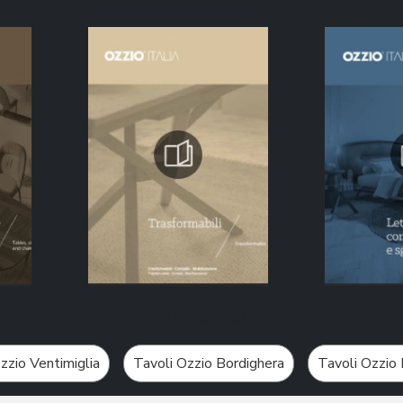
CONTINUA A NAVIGARE
zzio Ventimiglia
Tavoli Ozzio Bordighera
Tavoli Ozzio