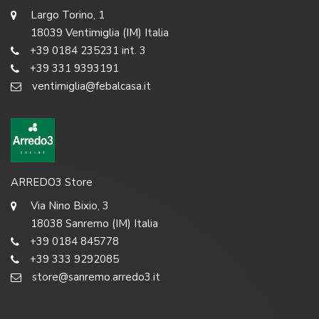
Largo Torino, 1
18039 Ventimiglia (IM) Italia
+39 0184 235231 int. 3
+39 331 9393191
ventimiglia@febalcasa.it
ARREDO3 Store
Via Nino Bixio, 3
18038 Sanremo (IM) Italia
+39 0184 845778
+39 333 9292085
store@sanremo.arredo3.it