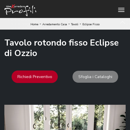
-
-
-
Home
Arredamento Casa
Tavoli
Eclipse Fisso
Tavolo rotondo fisso Eclipse
di Ozzio
Richiedi Preventivo
Sfoglia i Cataloghi