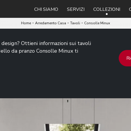
CHI SIAMO
SERVIZI
COLLEZIONI
-
-
-
Home
Arredamento Casa
Tavoli
Consolle Minux
 design? Ottieni informazioni sui tavoli
dello da pranzo Consolle Minux ti
Ri