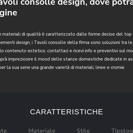
Tavoli consolle design, dove potr
gine
 in materiali di qualità è caratterizzato dalle forme decise del to
menti design, i Tavoli consolle della firma sono soluzioni tra le p
 alto contenuto estetico, contattaci e ricevi info e preventivi su
aprà impreziosire il mood delle stanze domestiche dedicate in ass
er la sua serie una grande varietà di materiali, linee e cromie.
CARATTERISTICHE
nte
Materiale
Stile
Tipolog