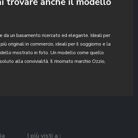
ai trovare anche il modello
p e da un basamento ricercato ed elegante. Ideali per
iù originali in commercio, ideali per il soggiorno e la
l modello mostrato in foto. Un modello come quello
oluto alla convivialità. Il rinomato marchio Ozzio,
ia
I più visti a :