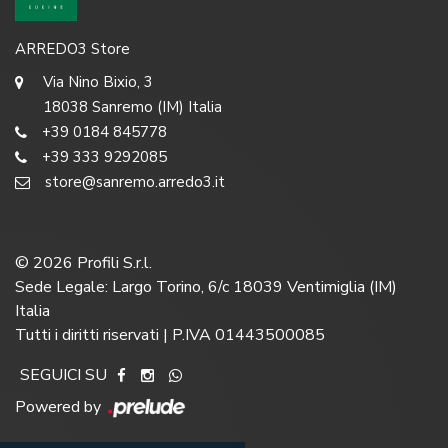
ARREDO3 Store
Via Nino Bixio, 3
18038 Sanremo (IM) Italia
+39 0184 845778
+39 333 9292085
store@sanremo.arredo3.it
©
2026
Profili S.r.l.
Sede Legale: Largo Torino, 6/c 18039 Ventimiglia (IM)
Italia
Tutti i diritti riservati | P.IVA 01443500085
SEGUICI SU
Powered by