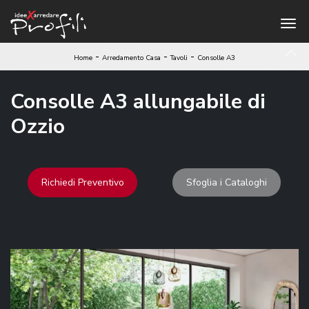
-
-
-
Home
Arredamento Casa
Tavoli
Consolle A3
Consolle A3 allungabile di
Ozzio
Richiedi Preventivo
Sfoglia i Cataloghi