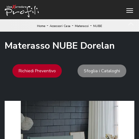
-
-
-
Home
Accessori Casa
Materassi
NUBE
Materasso NUBE Dorelan
Richiedi Preventivo
Sfoglia i Cataloghi