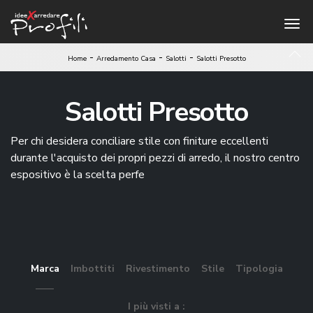
-
-
-
Home
Arredamento Casa
Salotti
Salotti Presotto
Salotti Presotto
Per chi desidera conciliare stile con finiture eccellenti
durante l'acquisto dei propri pezzi di arredo, il nostro centro
espositivo è la scelta perfe
Marca
Imbottiti
Rivestimento
Stile
Tipologia
I più visti a :