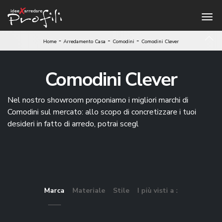
-
-
-
Home
Arredamento Casa
Comodini
Comodini Clever
Comodini Clever
Nel nostro showroom proponiamo i migliori marchi di
Comodini sul mercato: allo scopo di concretizzare i tuoi
desideri in fatto di arredo, potrai scegl
Marca
Materiale
Stile
I più visti a :