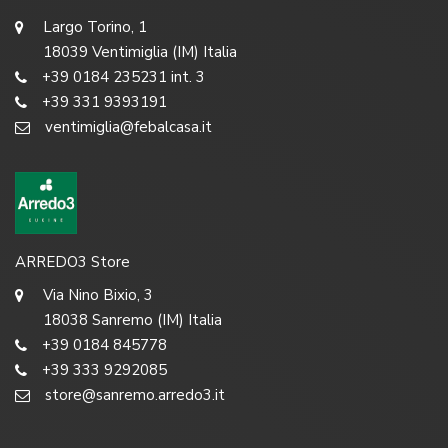
Largo Torino, 1
18039 Ventimiglia (IM) Italia
+39 0184 235231 int. 3
+39 331 9393191
ventimiglia@febalcasa.it
ARREDO3 Store
Via Nino Bixio, 3
18038 Sanremo (IM) Italia
+39 0184 845778
+39 333 9292085
store@sanremo.arredo3.it