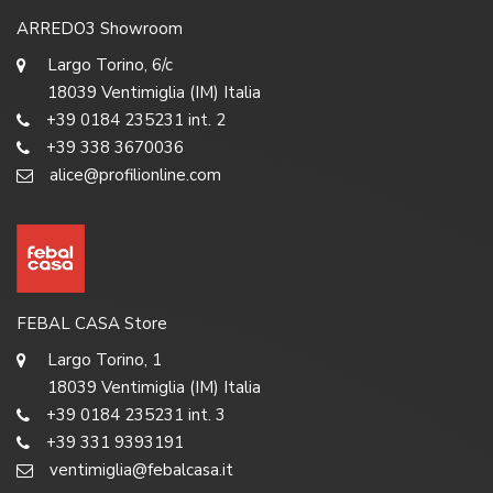
ARREDO3 Showroom
Largo Torino, 6/c
18039 Ventimiglia (IM) Italia
+39 0184 235231 int. 2
+39 338 3670036
alice@profilionline.com
FEBAL CASA Store
Largo Torino, 1
18039 Ventimiglia (IM) Italia
+39 0184 235231 int. 3
+39 331 9393191
ventimiglia@febalcasa.it