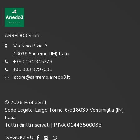
ARREDO3 Store
Via Nino Bixio, 3
18038 Sanremo (IM) Italia
+39 0184 845778
+39 333 9292085
store@sanremo.arredo3.it
©
2026
Profili S.r.l.
Sede Legale: Largo Torino, 6/c 18039 Ventimiglia (IM)
Italia
Tutti i diritti riservati | P.IVA 01443500085
SEGUICI SU